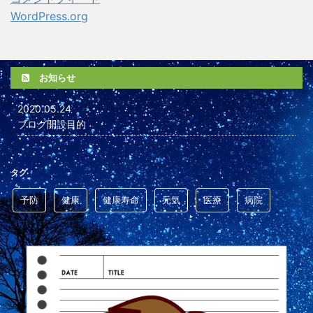
WordPress.org
お知らせ
2020.05.24
ブログ開設目的
タグ
予防
健康
健康寿命
元気
医療
病院