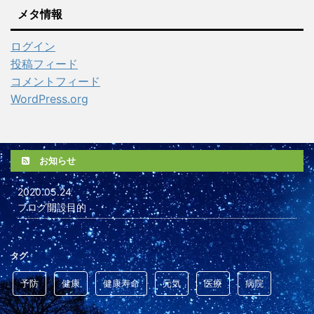
メタ情報
ログイン
投稿フィード
コメントフィード
WordPress.org
お知らせ
2020.05.24
ブログ開設目的
タグ
予防
健康
健康寿命
元気
医療
病院