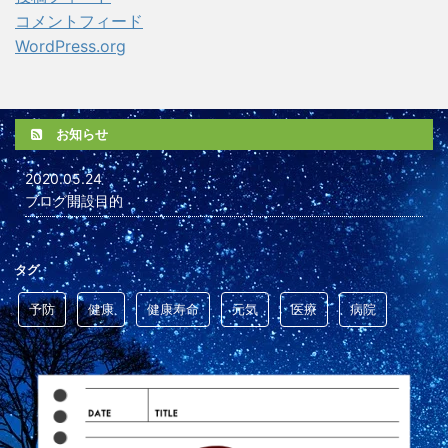
コメントフィード
WordPress.org
お知らせ
2020.05.24
ブログ開設目的
タグ
予防
健康
健康寿命
元気
医療
病院