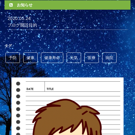
お知らせ
2020.05.24
ブログ開設目的
タグ
予防
健康
健康寿命
元気
医療
病院