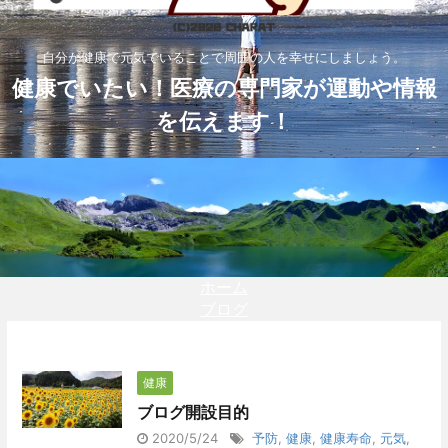
自分が健康で元気でいることで周囲の人を幸せにしましょう。
健康でいたい！医療の専門家が運動や情報
を伝えます！
ホーム
ブログ
健康
ブログ開設目的
2020/5/24
予防
,
健康
,
健康寿命
,
元気
,