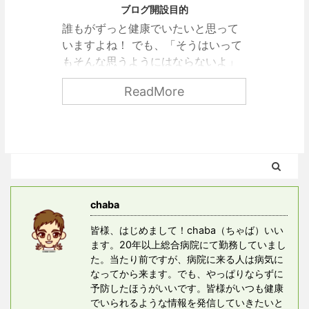
ブログ開設目的
誰もがずっと健康でいたいと思って
いますよね！ でも、「そうはいって
もそんな思うようにはならないよ」
と思っていませんか？ みなさん、素
ReadMore
晴らしいサイトにたどり着きました
よ（笑） とても運がいいです！ なぜ
なら、私は20年以上総合病院で働い
てきて、やっぱり良くなる人と悪く
なっていく人の傾向を見てきたから
です。 この記事では、私の経験から
感じた健康でいるために大事なこ
chaba
と、そして医療的な知識、日常で実
践できること、便利グッズの紹介な
皆様、はじめまして！chaba（ちゃば）いい
どをご紹介します！
ます。20年以上総合病院にて勤務していまし
た。当たり前ですが、病院に来る人は病気に
なってから来ます。でも、やっぱりならずに
予防したほうがいいです。皆様がいつも健康
でいられるような情報を発信していきたいと